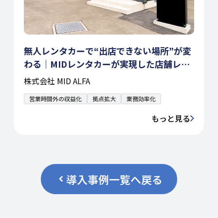
無人レンタカーで“出店できない場所”が変
わる｜MIDレンタカーが実現した店舗レス
戦略
株式会社 MID ALFA
営業時間外の収益化
拠点拡大
業務効率化
もっと見る
導入事例一覧へ戻る