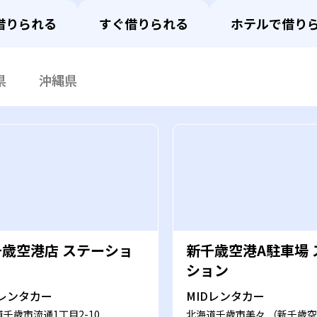
借りられる
すぐ借りられる
ホテルで借り
県
沖縄県
千歳空港店 ステーショ
新千歳空港A駐車場 
ション
Dレンタカー
MIDレンタカー
千歳市流通1丁目2-10
北海道千歳市美々 （新千歳空