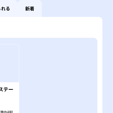
られる
新着
ステー
港内A駐