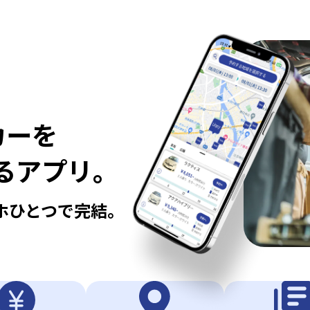
カーを
るアプリ｡
ホひとつで完結｡